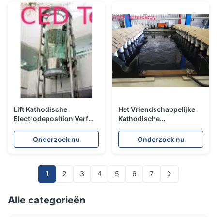
Lift Kathodische
Het Vriendschappelijke
Electrodeposition Verf
Kathodische
met
Electrodeposition van
Titaniumpigment/Antiroestpigment
ISO9001 Eco Schilderen
Onderzoek nu
Onderzoek nu
voor Ijskast
1
2
3
4
5
6
7
Alle categorieën