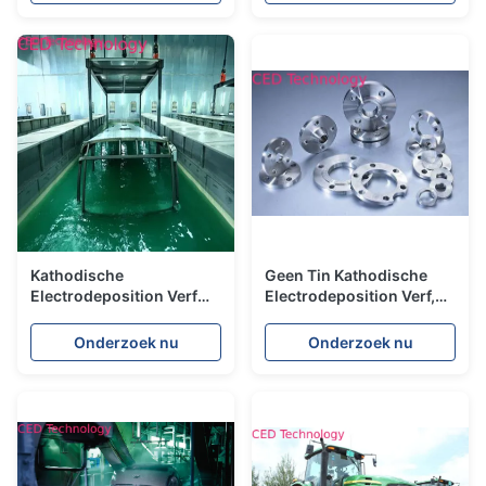
laag bedekken
Kathodische
Geen Tin Kathodische
Electrodeposition Verf
Electrodeposition Verf,
voor de Bescherming van
CED Cataphoresis
de Auto'scorrosie
Deklaag voor Flens
Onderzoek nu
Onderzoek nu