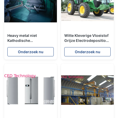
Heavy metal niet
Witte Kleverige Vloeistof
Kathodische
Grijze Electrodeposition
Electrodeposition Verf 2
Verf Van kationen voor
Component
Landbouwmachines
Onderzoek nu
Onderzoek nu