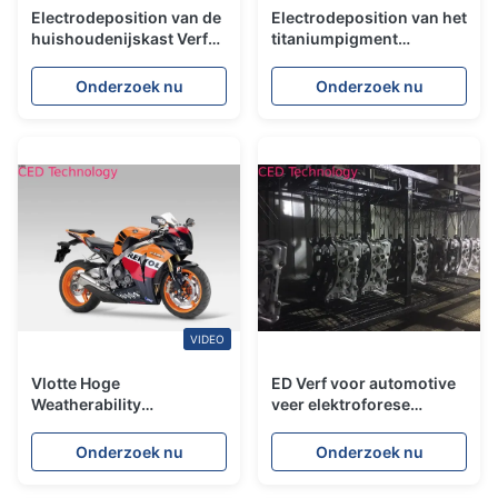
Electrodeposition van de
Electrodeposition van het
huishoudenijskast Verf
titaniumpigment
de Van kationen met
Aanpasbaar
Capillair-actieve
Deklaagmateriaal
Onderzoek nu
Onderzoek nu
Agentenadditieven
VIDEO
Vlotte Hoge
ED Verf voor automotive
Weatherability
veer elektroforese
Elektroforetische Verf
Uitstekend ondergrond
voor Elektrische
verbergen en
Onderzoek nu
Onderzoek nu
Auto/Motorfiets
corrosiebestendigheid