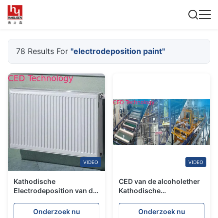
78 Results For
"electrodeposition paint"
VIDEO
VIDEO
Kathodische
CED van de alcoholether
Electrodeposition van de
Kathodische
olieradiator Verf die
Electrodeposition Verf
Organisch Zuur met een
Onderzoek nu
Onderzoek nu