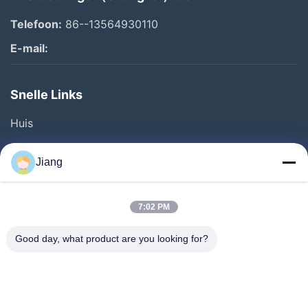
Telefoon:
86--13564930110
E-mail:
Snelle Links
Huis
Producten
Jiang
Video's
VR-Show
7:02 PM
Over Ons
Good day, what product are you looking for?
Fabriekstour
Kwaliteitscontrole
Neem Contact Met Ons Op