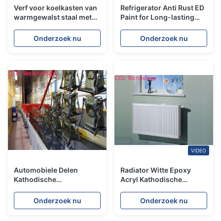
Verf voor koelkasten van
Refrigerator Anti Rust ED
warmgewalst staal met
Paint for Long-lasting
een niet-giftige formule
Protection
Onderzoek nu
Onderzoek nu
VIDEO
Automobiele Delen
Radiator Witte Epoxy
Kathodische
Acryl Kathodische
Electrodeposition die
Electrodeposition
Heldere Kleur met een
Verfweerstand tegen het
Onderzoek nu
Onderzoek nu
laag bedekken
Vergelen