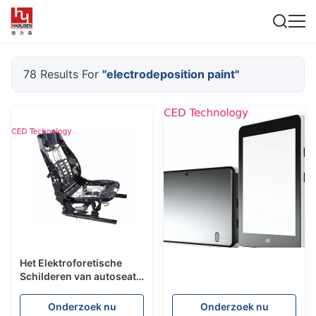
78 Results For
"electrodeposition paint"
Het Elektroforetische
Schilderen van autoseat,
de Epoxy Zwarte e-
Gevaarlijke Laag Van
Onderzoek nu
Onderzoek nu