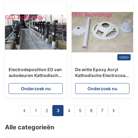
VIDEO
Electrodeposition ED van
De witte Epoxy Acryl
autodeuren Kathodische
Kathodische Electrocoat-
Zwarte Deklaag
Bestand Deklaag van de
Antiinkrimping
Verfschuring
Onderzoek nu
Onderzoek nu
1
2
3
4
5
6
7
Alle categorieën