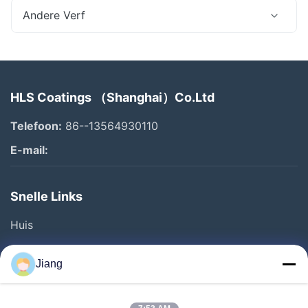
Andere Verf
HLS Coatings （Shanghai）Co.Ltd
Telefoon:
86--13564930110
E-mail:
Snelle Links
Huis
Producten
Jiang
Video's
VR-Show