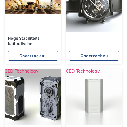
Hoge Stabiliteits
Kathodische
Electrodeposition Verf
voor Mechanische
Onderzoek nu
Onderzoek nu
Techniek