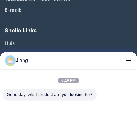
E-mail:
Snelle Links
Huis
Producten
Jiang
Video's
VR-Show
6:16 PM
Over Ons
Good day, what product are you looking for?
Fabriekstour
Kwaliteitscontrole
Neem Contact Met Ons Op
Vraag Een Offerte