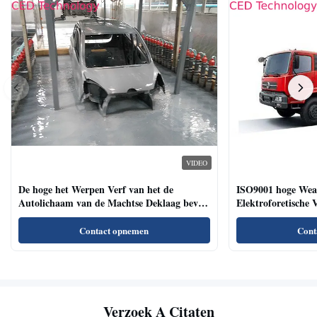
VIDEO
De hoge het Werpen Verf van het de
ISO9001 hoge Weat
Autolichaam van de Machtse Deklaag bevat
Elektroforetische 
geen Heavy metal
Bedrijfsvoertuigen
Contact opnemen
Cont
Verzoek A Citaten