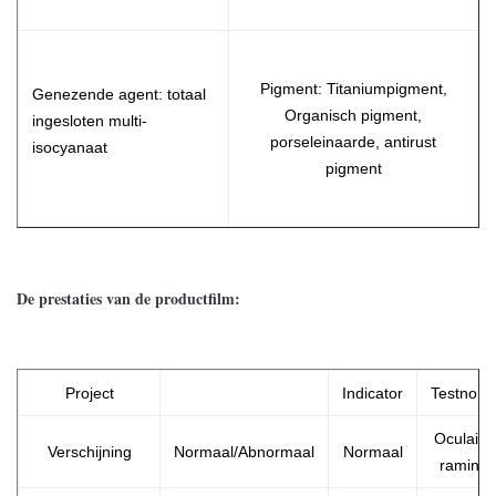
Pigment: Titaniumpigment,
Genezende agent: totaal
Organisch pigment,
ingesloten multi-
porseleinaarde, antirust
isocyanaat
pigment
De prestaties van de productfilm:
Project
Indicator
Testnorm
Oculaire
Verschijning
Normaal/Abnormaal
Normaal
raming