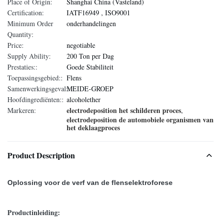
Place of Origin:
Shanghai China (Vasteland)
Certification:
IATF16949 , ISO9001
Minimum Order
onderhandelingen
Quantity:
Price:
negotiable
Supply Ability:
200 Ton per Dag
Prestaties::
Goede Stabiliteit
Toepassingsgebied::
Flens
Samenwerkingsgeval::
MEIDE-GROEP
Hoofdingrediënten::
alcoholether
electrodeposition het schilderen proces
Markeren:
,
electrodeposition de automobiele organismen van
het deklaagproces
Product Description
Oplossing voor de verf van de flenselektroforese
Productinleiding: