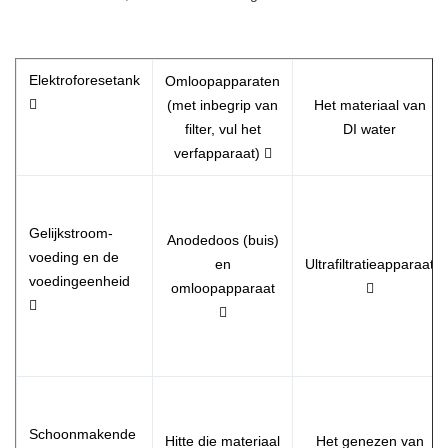
Elektroforesetank
Omloopapparaten

(met inbegrip van
Het materiaal van
filter, vul het
DI water
verfapparaat) 
Gelijkstroom-
Anodedoos (buis)
voeding en de
en
Ultrafiltratieapparaat
voedingeenheid
omloopapparaat



Schoonmakende
Hitte die materiaal
Het genezen van