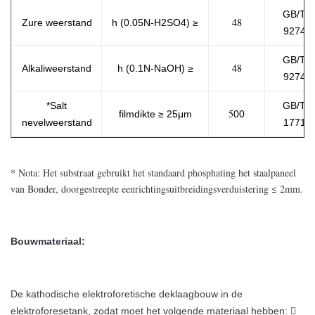
GB/T
48
Zure weerstand
h (0.05N-H2SO4)
≥
9274
GB/T
48
Alkaliweerstand
h (0.1N-NaOH)
≥
9274
*Salt
GB/T
5
filmdikte ≥ 25μm
00
nevelweerstand
1771
* Nota: Het substraat gebruikt het standaard phosphating het staalpaneel
van Bonder, doorgestreepte eenrichtingsuitbreidingsverduistering ≤ 2mm.
Bouwmateriaal:
De kathodische elektroforetische deklaagbouw in de
elektroforesetank, zodat moet het volgende materiaal hebben: 