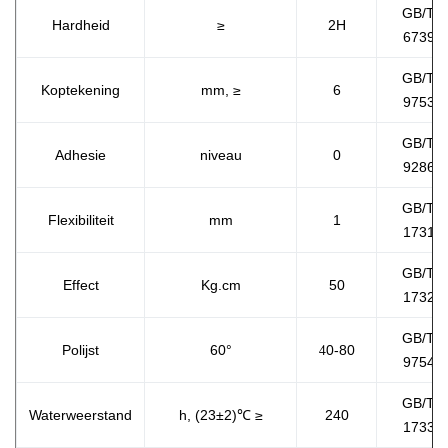
GB/T
Hardheid
≥
2H
6739
GB/T
Koptekening
mm,
≥
6
9753
GB/T
Adhesie
niveau
0
9286
GB/T
Flexibiliteit
mm
1
1731
GB/T
Effect
Kg.cm
50
1732
GB/T
4
Polijst
60°
0-80
9754
GB/T
Waterweerstand
h, (23±2)℃ ≥
240
1733