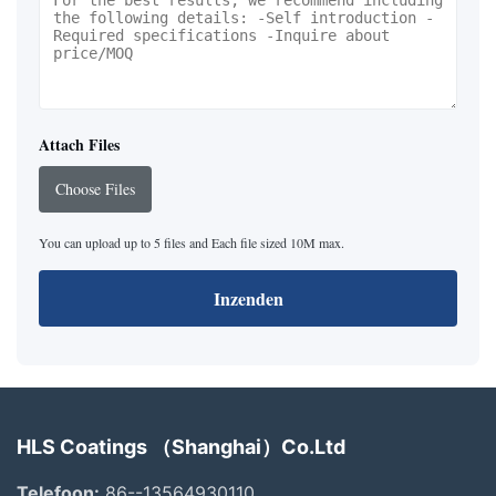
Attach Files
Choose Files
You can upload up to 5 files and Each file sized 10M max.
Inzenden
HLS Coatings （Shanghai）Co.Ltd
Telefoon:
86--13564930110