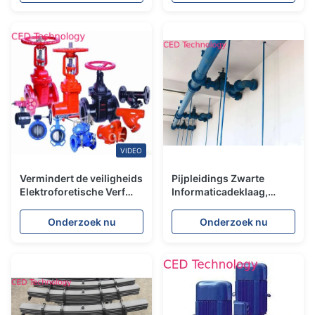
Deklaag de Gele
Degeneratie
VIDEO
Vermindert de veiligheids
Pijpleidings Zwarte
Elektroforetische Verf
Informaticadeklaag,
voor Afgietsel, ED-
Elektrolyse het
Deklaag de Hoeveelheid
Schilderen met de
Onderzoek nu
Onderzoek nu
Oplosmiddel
Hoofdingrediënten van
de Alcoholether