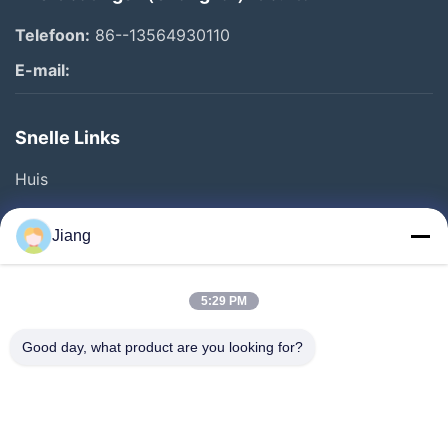
Telefoon:
86--13564930110
E-mail:
Snelle Links
Huis
Producten
Jiang
Video's
VR-Show
5:29 PM
Over Ons
Good day, what product are you looking for?
Fabriekstour
Kwaliteitscontrole
Neem Contact Met Ons Op