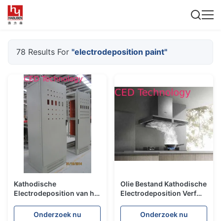
78 Results For
"electrodeposition paint"
Kathodische
Olie Bestand Kathodische
Electrodeposition van het
Electrodeposition Verf
metaalkabinet Verf met
voor Elektrische
Weerstand van de
Huishoudenkeuken
Onderzoek nu
Onderzoek nu