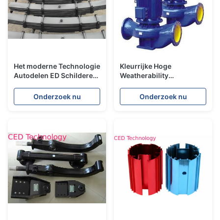
Het moderne Technologie
Kleurrijke Hoge
Autodelen ED Schilderen,
Weatherability
Electrodeposition Verf de
Elektroforetische Verffilm
Van kationen
het Vastmaken Prestaties
Onderzoek nu
Onderzoek nu