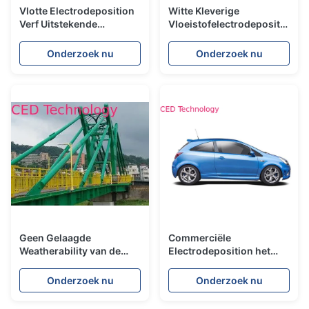
Vlotte Electrodeposition
Witte Kleverige
Verf Uitstekende
Vloeistofelectrodeposition
Nivellerende Deklaag Van
Verf, Elpo die Geen
kationen voor Industrie
Agglomeratie met een
Onderzoek nu
Onderzoek nu
van het
laag bedekt
Hardwarehulpmiddel
Geen Gelaagde
Commerciële
Weatherability van de
Electrodeposition het
Staat Hoge
Lichaamsbescherming
Elektroforetische Verf
die van de Verfauto Hoge
Onderzoek nu
Onderzoek nu
Automobieldeklagen
Penetratie met een laag
bedekt