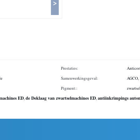
>
Prestaties:
Anticor
de
Samenwerkingsgeval:
AGCO,
Pigment::
zwartse
smachines ED
de Deklaag van zwartselmachines ED
antiinkrimpings auto
,
,