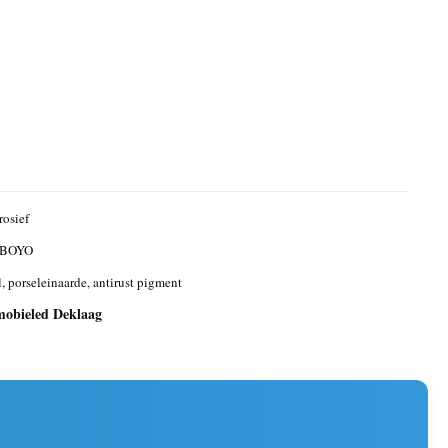
rosief
 BOYO
l, porseleinaarde, antirust pigment
mobieled Deklaag