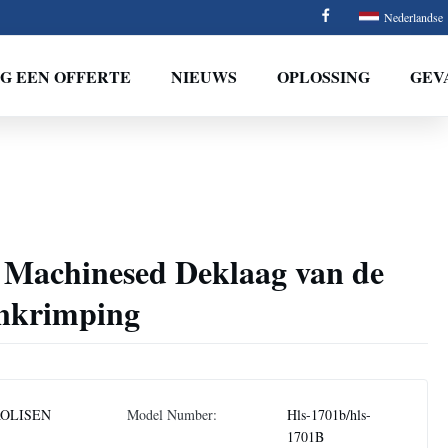
Nederlandse
G EEN OFFERTE
NIEUWS
OPLOSSING
GEV
 Machinesed Deklaag van de
inkrimping
OLISEN
Model Number:
Hls-1701b/hls-
1701B