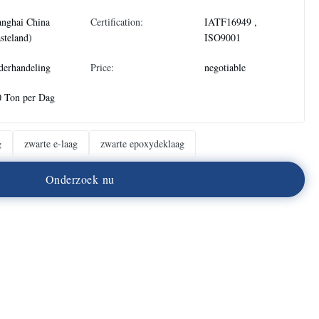
anghai China
Certification:
IATF16949 ,
steland)
ISO9001
derhandeling
Price:
negotiable
0 Ton per Dag
g
zwarte e-laag
zwarte epoxydeklaag
O
n
d
e
r
z
o
e
k
n
u