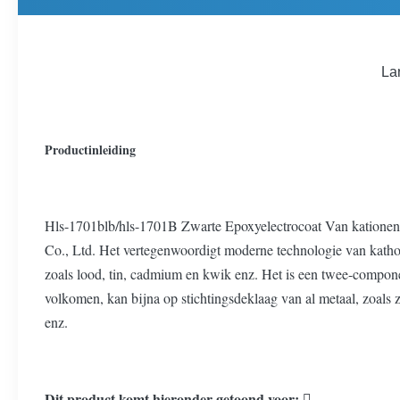
La
Productinleiding
Hls-1701blb/hls-1701B Zwarte Epoxyelectrocoat Van kationen v
Co., Ltd. Het vertegenwoordigt moderne technologie van kathodi
zoals lood, tin, cadmium en kwik enz. Het is een twee-compone
volkomen, kan bijna op stichtingsdeklaag van al metaal, zoals 
enz.
Dit product komt hieronder getoond voor: 