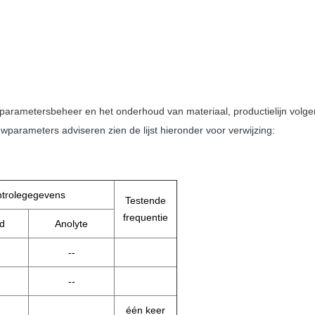
arametersbeheer en het onderhoud van materiaal, productielijn volgens 
wparameters adviseren zien de lijst hieronder voor verwijzing:
trolegegevens
Testende
frequentie
d
Anolyte
--
--
één keer