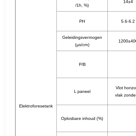
14±4
/1h, %)
PH
5.6-6.2
Geleidingsvermogen
1200±40
(μs/cm)
P/B
Vlot horizo
L paneel
vlak zonder
Elektroforesetank
Oplosbare inhoud (%)