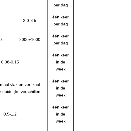
--
per dag
één keer
2.0-3.5
per dag
één keer
0
2000±1000
per dag
één keer
0.08-0.15
in de
week
één keer
ntaal vlak en vertikaal
in de
 duidelijke verschillen
week
één keer
0.5-1.2
in de
week