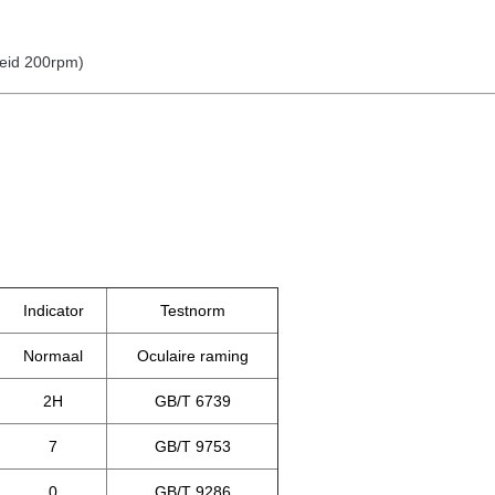
eid 200rpm)
Indicator
Testnorm
Normaal
Oculaire raming
2H
GB/T 6739
7
GB/T 9753
0
GB/T 9286