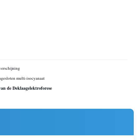
erschijning
ingesloten multi-isocyanaat
van de Deklaagelektroforese