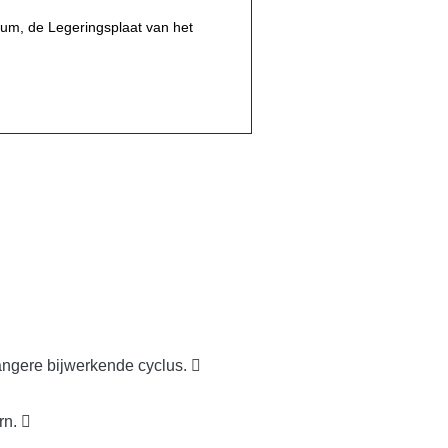
ium, de Legeringsplaat van het
angere bijwerkende cyclus. 
rn. 