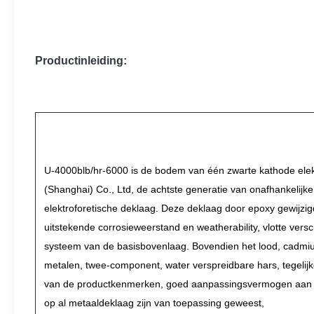
Productinleiding:
U-4000blb/hr-6000 is de bodem van één zwarte kathode elek
(Shanghai) Co., Ltd, de achtste generatie van onafhankelijk
elektroforetische deklaag. Deze deklaag door epoxy gewijzigd
uitstekende corrosieweerstand en weatherability, vlotte versch
systeem van de basisbovenlaag. Bovendien het lood, cadmi
metalen, twee-component, water verspreidbare hars, tegelijk
van de productkenmerken, goed aanpassingsvermogen aan he
op al metaaldeklaag zijn van toepassing geweest,