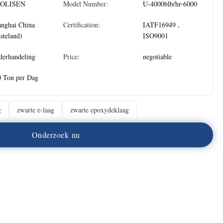
OLISEN
Model Number:
U-4000blb/hr-6000
anghai China
Certification:
IATF16949 ,
steland)
ISO9001
derhandeling
Price:
negotiable
0 Ton per Dag
g
zwarte e-laag
zwarte epoxydeklaag
O
n
d
e
r
z
o
e
k
n
u