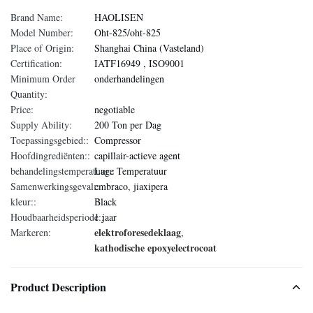
Brand Name:
HAOLISEN
Model Number:
Oht-825/oht-825
Place of Origin:
Shanghai China (Vasteland)
Certification:
IATF16949 , ISO9001
Minimum Order
onderhandelingen
Quantity:
Price:
negotiable
Supply Ability:
200 Ton per Dag
Toepassingsgebied::
Compressor
Hoofdingrediënten::
capillair-actieve agent
behandelingstemperatuur::
Lage Temperatuur
Samenwerkingsgeval::
embraco, jiaxipera
kleur::
Black
Houdbaarheidsperiode::
1 jaar
elektroforesedeklaag
Markeren:
,
kathodische epoxyelectrocoat
Product Description