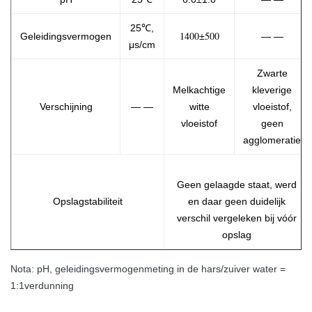
25℃,
1400±500
Geleidingsvermogen
— —
μs/cm
Zwarte
Melkachtige
kleverige
Verschijning
— —
witte
vloeistof,
vloeistof
geen
agglomeratie
Geen gelaagde staat, werd
Opslagstabiliteit
en daar geen duidelijk
verschil vergeleken bij vóór
opslag
Nota: pH, geleidingsvermogenmeting in de hars/zuiver water =
1:1verdunning