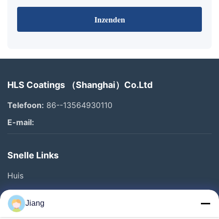
Inzenden
HLS Coatings （Shanghai）Co.Ltd
Telefoon:
86--13564930110
E-mail:
Snelle Links
Huis
Producten
Jiang
Video's