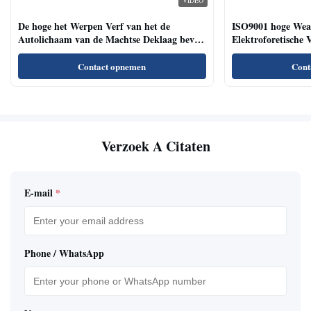
De hoge het Werpen Verf van het de
ISO9001 hoge Weat
Autolichaam van de Machtse Deklaag bevat
Elektroforetische 
geen Heavy metal
Bedrijfsvoertuigen
Contact opnemen
Cont
Verzoek A Citaten
E-mail
*
Phone / WhatsApp