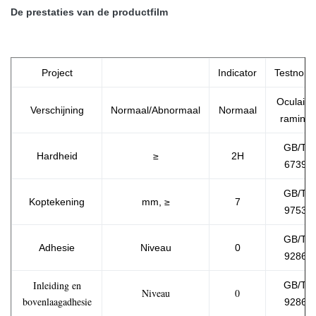
De prestaties van de productfilm
Project
Indicator
Testnorm
Oculaire
Verschijning
Normaal/Abnormaal
Normaal
raming
GB/T
Hardheid
≥
2H
6739
GB/T
Koptekening
mm,
≥
7
9753
GB/T
Adhesie
Niveau
0
9286
Inleiding en
GB/T
Niveau
0
bovenlaagadhesie
9286