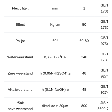
GB/T
Flexibiliteit
mm
1
1731
GB/T
Effect
Kg.cm
50
1732
GB/T
Polijst
60°
60-80
9754
GB/T
Waterweerstand
h, (23±2) ℃ ≥
240
1733
GB/T
Zure weerstand
h (0.05N-H2SO4) ≥
48
9274
GB/T
Alkaliweerstand
h (0.1N-NaOH) ≥
48
9274
*Salt
JIS K
filmdikte ≥ 20μm
800
nevelweerstand
5600-7-1