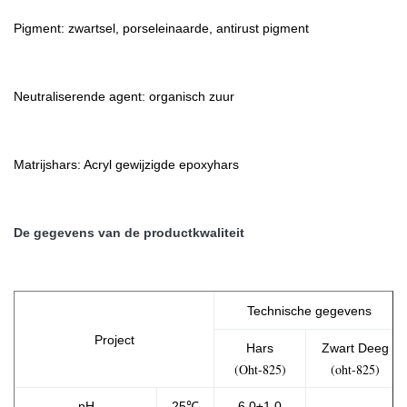
Pigment: zwartsel, porseleinaarde, antirust pigment
Neutraliserende agent: organisch zuur
Matrijshars: Acryl gewijzigde epoxyhars
De gegevens van de productkwaliteit
Technische gegevens
Project
Hars
Zwart Deeg
(Oht-825)
(oht-825)
pH
25℃
6.0±1.0
— —