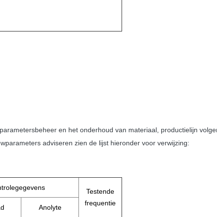
arametersbeheer en het onderhoud van materiaal, productielijn volgens 
wparameters adviseren zien de lijst hieronder voor verwijzing:
trolegegevens
Testende
frequentie
ad
Anolyte