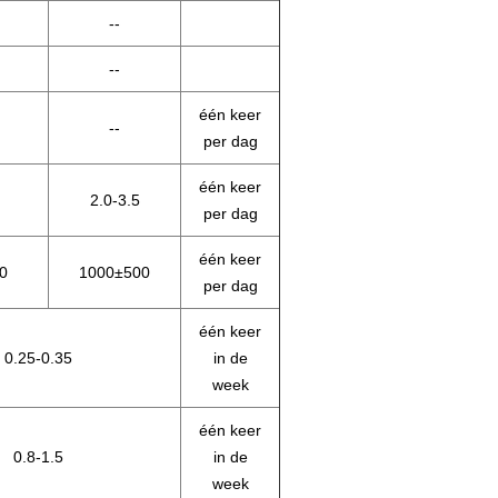
--
--
één keer
--
per dag
één keer
2.0-3.5
per dag
één keer
0
1000±500
per dag
één keer
0.25-0.35
in de
week
één keer
0.8-1.5
in de
week