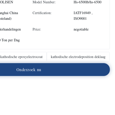
OLISEN
Model Number:
Hs-6500lb/hs-6500
anghai China
Certification:
IATF16949 ,
steland)
ISO9001
erhandelingen
Price:
negotiable
0 Ton per Dag
kathodische epoxyelectrocoat
kathodische electrodeposition deklaag
O
n
d
e
r
z
o
e
k
n
u