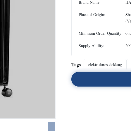
Brand Name:
HA
Place of Origin:
Sh
(Va
Minimum Order Quantity:
ond
Supply Ability:
20
Tags
elektroforesedeklaag