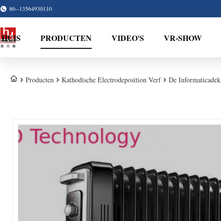
86--13564930110
HUIS
PRODUCTEN
VIDEO'S
VR-SHOW
Producten
Kathodische Electrodeposition Verf
De Informaticadekl