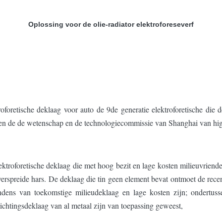
Oplossing voor de olie-radiator elektroforeseverf
roforetische deklaag voor auto de 9de generatie elektroforetische di
i en de de wetenschap en de technologiecommissie van Shanghai van high
troforetische deklaag die met hoog bezit en lage kosten milieuvriendel
erspreide hars. De deklaag die tin geen element bevat ontmoet de re
endens van toekomstige milieudeklaag en lage kosten zijn; ondertu
ichtingsdeklaag van al metaal zijn van toepassing geweest,