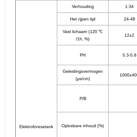
Verhouding
1:34
Het rijpen tijd
24-48
Vast lichaam (120 ℃
12±2
/1h, %)
PH
5.3-5.8
Geleidingsvermogen
1000±40
(μs/cm)
P/B
Oplosbare inhoud (%)
Elektroforesetank