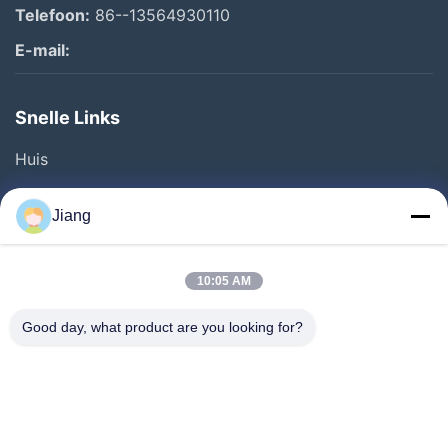
Telefoon:
86--13564930110
E-mail:
Snelle Links
Huis
Producten
Jiang
Video's
VR-Show
10:05 AM
Over Ons
Good day, what product are you looking for?
Fabriekstour
Kwaliteitscontrole
Neem Contact Met Ons Op
Vraag Een Offerte