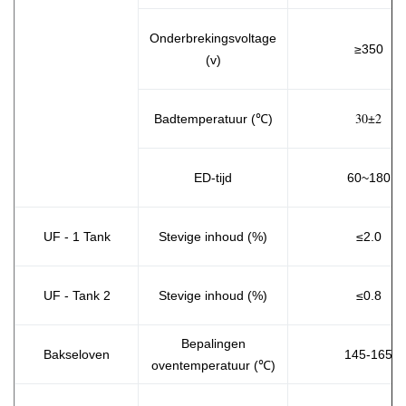
Onderbrekingsvoltage
≥350
(v)
30±2
Badtemperatuur (℃)
ED-tijd
60~180
UF - 1 Tank
Stevige inhoud (%)
≤2.0
UF - Tank 2
Stevige inhoud (%)
≤0.8
Bepalingen
Bakseloven
145-165
oventemperatuur (℃)