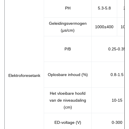
PH
5.3-5.8
2.0
Geleidingsvermogen
1000±400
100
(μs/cm)
P/B
0.25-0.35
Oplosbare inhoud (%)
0.8-1.5
Elektroforesetank
Het vloeibare hoofd
van de niveaudaling
10-15
(cm)
ED-voltage (V)
0-300