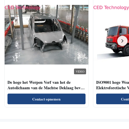
VIDEO
De hoge het Werpen Verf van het de
ISO9001 hoge Weat
Autolichaam van de Machtse Deklaag bevat
Elektroforetische 
geen Heavy metal
Bedrijfsvoertuigen
Contact opnemen
Cont