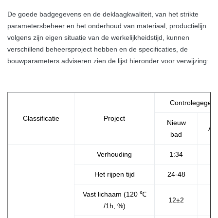
De goede badgegevens en de deklaagkwaliteit, van het strikte
parametersbeheer en het onderhoud van materiaal, productielijn
volgens zijn eigen situatie van de werkelijkheidstijd, kunnen
verschillend beheersproject hebben en de specificaties, de
bouwparameters adviseren zien de lijst hieronder voor verwijzing:
Controlegegev
Classificatie
Project
Nieuw
Ano
bad
Verhouding
1:34
Het rijpen tijd
24-48
Vast lichaam (120 ℃
12±2
/1h, %)