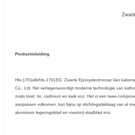
Zwart
Productinleiding
Hls-1701elb/hls-1701EG. Zwarte Epoxyelectrocoat Van kationen
Co., Ltd. Het vertegenwoordigt moderne technologie van kathod
zoals lood, tin, cadmium en kwik enz. Het is een twee-compon
aanpassen volkomen, kan bijna op stichtingsdeklaag van al met
aluminium legeringsblad en roestvrij staalblad enz.