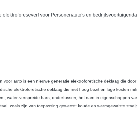
e elektroforeseverf voor Personenauto's en bedrijfsvoertuigend
 voor auto is een nieuwe generatie elektroforetische deklaag die doo
ische elektroforetische deklaag die met hoog bezit en lage kosten mili
ent, water-verspreide hars, ondertussen, het nam in eigenschappen van
aal, zoals zijn van toepassing geweest: koude en warmgewalste staalp