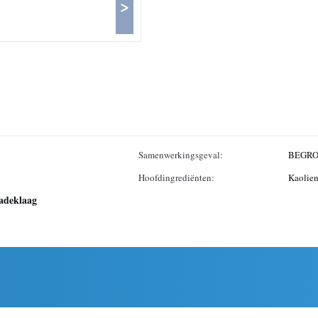
>
Samenwerkingsgeval:
BEGRO
Hoofdingrediënten:
Kaolie
cadeklaag