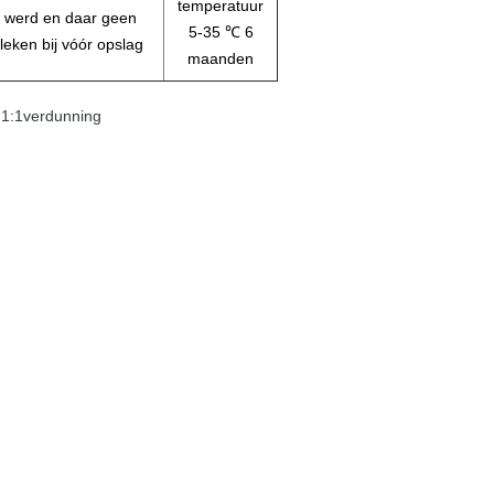
temperatuur
, werd en daar geen
5-35 ℃ 6
eleken bij vóór opslag
maanden
 1:1verdunning