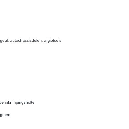
geul, autochassisdelen, afgietsels
 de inkrimpingsholte
pigment