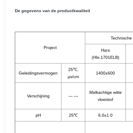
De gegevens van de productkwaliteit
Technische
Project
Hars
(Hls-1701ELB)
25℃,
Geleidingsvermogen
1400±600
μs/cm
Melkachtige witte
Verschijning
— —
vloeistof
pH
25℃
6.0±1.0