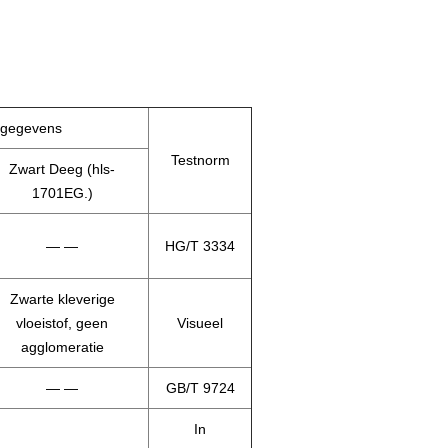
 gegevens
Testnorm
Zwart Deeg (hls-
1701EG.)
— —
HG/T 3334
Zwarte kleverige
vloeistof, geen
Visueel
agglomeratie
— —
GB/T 9724
In