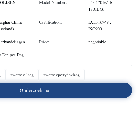
OLISEN
Model Number:
Hls-1701e/hls-
1701EG.
anghai China
Certification:
IATF16949 ,
steland)
ISO9001
erhandelingen
Price:
negotiable
0 Ton per Dag
g
zwarte e-laag
zwarte epoxydeklaag
O
n
d
e
r
z
o
e
k
n
u