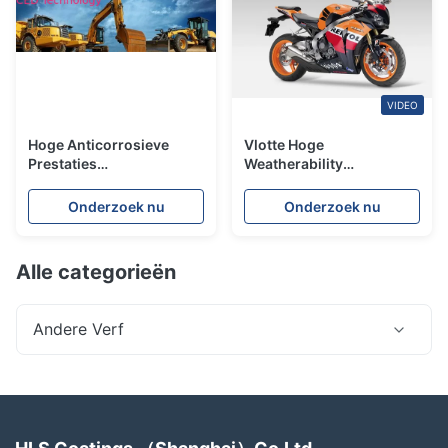
VIDEO
Hoge Anticorrosieve
Vlotte Hoge
Prestaties
Weatherability
Elektroforetische Verf
Elektroforetische Verf
voor Techniekmachines
voor Elektrische
Onderzoek nu
Onderzoek nu
Auto/Motorfiets
Alle categorieën
Andere Verf