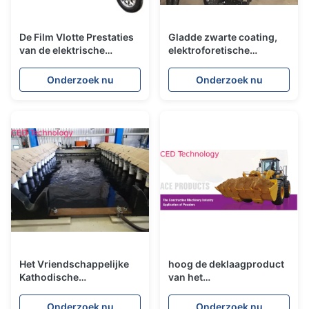
De Film Vlotte Prestaties
Gladde zwarte coating,
van de elektrische
elektroforetische
voertuigen Grijze
kataforetische lak voor
Elektroforetische
autostoel
Onderzoek nu
Onderzoek nu
Deklaag
Het Vriendschappelijke
hoog de deklaagproduct
Kathodische
van het
Electrodeposition van
weerbestendigheidspoeder
ISO9001 Eco Schilderen
Onderzoek nu
Onderzoek nu