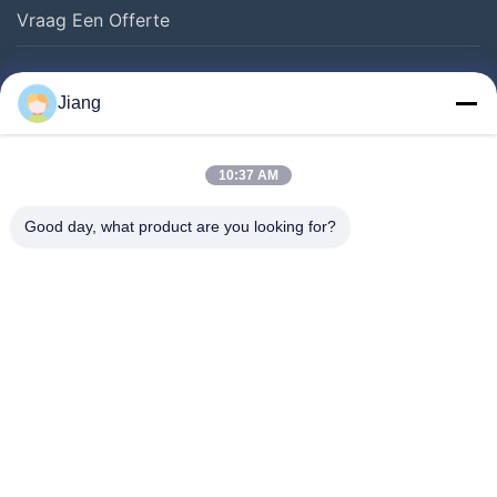
Vraag Een Offerte
Follow Us
Jiang
10:37 AM
Good day, what product are you looking for?
©2018- HLS Coatings （Shanghai）Co.Ltd. Allemaal. Alle rechten
voorbehouden.