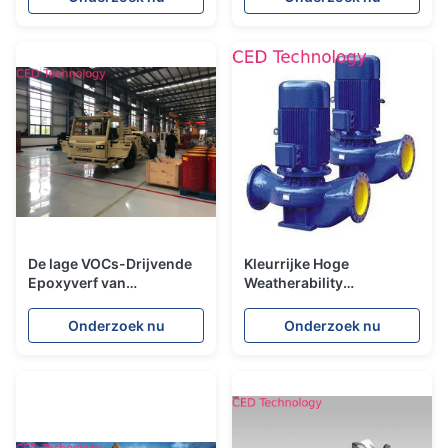
voor Ijskast
De lage VOCs-Drijvende
Kleurrijke Hoge
Epoxyverf van
Weatherability
Techniekmachines
Elektroforetische Verffilm
het Vastmaken Prestaties
Onderzoek nu
Onderzoek nu