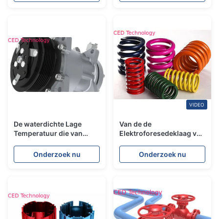
bespaart Energie
VIDEO
De waterdichte Lage
Van de de
Temperatuur die van
Elektroforesedeklaag van
Edpaint Elektroforeseverf
de hoge Prestatieskleur
voor Autodelen genezen
de Verf van Epd voor de
Onderzoek nu
Onderzoek nu
Lente