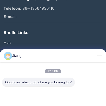
Telefoon:
86--13564930110
E-mail:
Snelle Links
Huis
Producten
Jiang
Video's
VR-Show
7:16 PM
Over Ons
Good day, what product are you looking for?
Fabriekstour
Kwaliteitscontrole
Neem Contact Met Ons Op