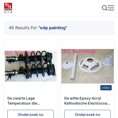
46 Results For
"edp painting"
VIDEO
De zwarte Lage
De witte Epoxy Acryl
Temperatuur die
Kathodische Electrocoat-
Elektroforeseverf, e-
Bestand Deklaag van de
Laagverf genezen
Verfschuring
Onderzoek nu
Onderzoek nu