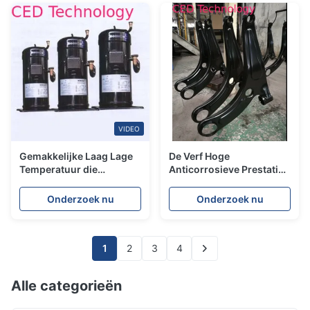
VIDEO
Gemakkelijke Laag Lage
De Verf Hoge
Temperatuur die
Anticorrosieve Prestaties
Elektroforeseverf voor
Op basis van water van
Compressor genezen
de Eco
Onderzoek nu
Onderzoek nu
Vriendschappelijke ED
Zwarte Deklaag
1
2
3
4
Alle categorieën