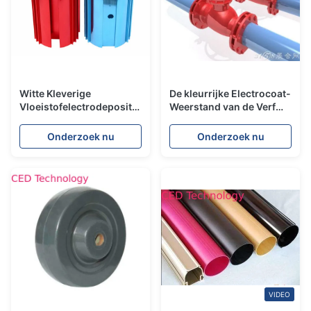
Witte Kleverige
De kleurrijke Electrocoat-
Vloeistofelectrodeposition
Weerstand van de Verf
Verf, Elpo die Geen
Uvstraling met Hoge
Agglomeratie met een
Weatherability
Onderzoek nu
Onderzoek nu
laag bedekt
VIDEO