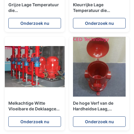
Grijze Lage Temperatuur
Kleurrijke Lage
die
Temperatuur die
Elektroforeseverf/Electrocoating
Elektroforeseverf voor
Van kationen genezen
Aluminiumproducten
Onderzoek nu
Onderzoek nu
genezen
Melkachtige Witte
De hoge Verf van de
Vloeibare de Deklaagced
Hardheidse Laag,
van de
Electrodeposition
Kleurenelektroforese Verf
Deklaag voor de Montage
Onderzoek nu
Onderzoek nu
voor Brandmateriaal
van de Groefpijp