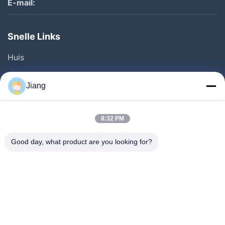
E-mail:
Snelle Links
Huis
Producten
Jiang
Video's
VR-Show
8:32 PM
Over Ons
Good day, what product are you looking for?
Fabriekstour
Kwaliteitscontrole
Neem Contact Met Ons Op
Vraag Een Offerte