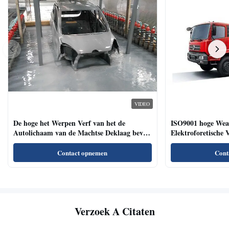
VIDEO
De hoge het Werpen Verf van het de
ISO9001 hoge Weat
Autolichaam van de Machtse Deklaag bevat
Elektroforetische 
geen Heavy metal
Bedrijfsvoertuigen
Contact opnemen
Cont
Verzoek A Citaten