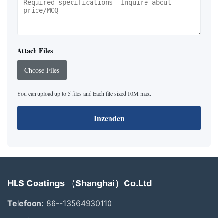
Attach Files
Choose Files
You can upload up to 5 files and Each file sized 10M max.
Inzenden
HLS Coatings （Shanghai）Co.Ltd
Telefoon:
86--13564930110