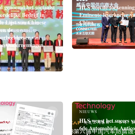
 genoemd het sociaalst
HLS won de toekenning
rdelijke Bedrijf in
Eminente leverancier v
de Lijst van Chinese
China
 en de
orbeeldgever van
he Ondernemingen.
NIEUWS
werken met
HLS wenst het succes v
ionale autobedrijven om
6de Automobiele Antico