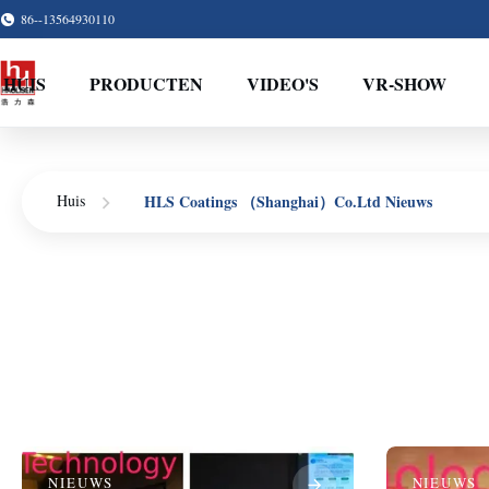
86--13564930110
HUIS
PRODUCTEN
VIDEO'S
VR-SHOW
HLS Coatings （Shanghai）Co.Ltd Nieuws
Huis
NIEUWS
NIEUWS