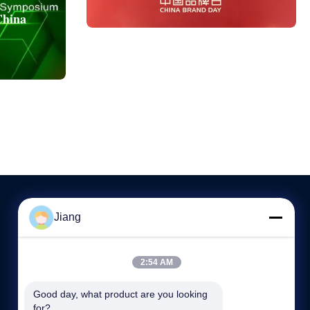
China
Jiang
NEEM CONTACT MET ONS OP
2:54 AM
86--13564930110
8:30-17:30
Good day, what product are you looking 
for?