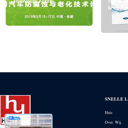
Technology Forum
zijn merk
bevorder
SNELLE L
Huis
Over. Wij.