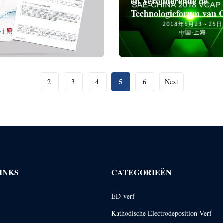
 globale lay-out te
en Verouderende de
en
Technologieforum van 
5
2
3
4
6
Next
INKS
CATEGORIEËN
ED-verf
Kathodische Electrodeposition Verf