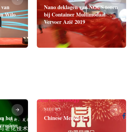
 van
Nano deklagen van NOCS tonen
an Wilo
bij Container Multimodaal
Vervoer Azië 2019
NIEUWS
an het
Chinese Merkdag
rrosieve